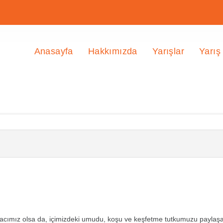
Anasayfa
Hakkımızda
Yarışlar
Yarış
yacımız olsa da, içimizdeki umudu, koşu ve keşfetme tutkumuzu paylaşac