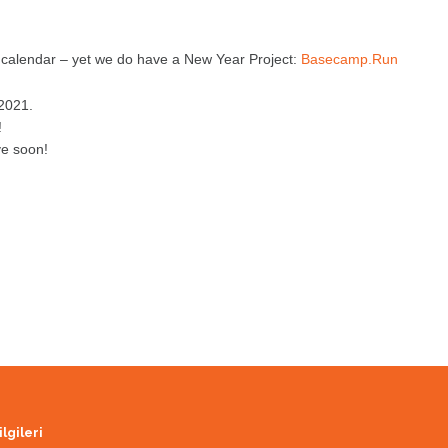
 calendar – yet we do have a New Year Project:
Basecamp.Run
 2021.
!
ve soon!
ilgileri