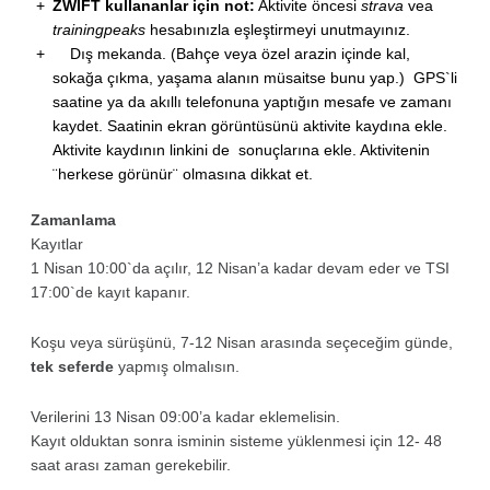
ZWIFT kullananlar için not:
Aktivite öncesi
strava
vea
trainingpeaks
hesabınızla eşleştirmeyi unutmayınız.
Dış mekanda. (Bahçe veya özel arazin içinde kal,
sokağa çıkma, yaşama alanın müsaitse bunu yap.) GPS`li
saatine ya da akıllı telefonuna yaptığın mesafe ve zamanı
kaydet. Saatinin ekran görüntüsünü aktivite kaydına ekle.
Aktivite kaydının linkini de
sonuçların
a
ekle. Aktivitenin
¨herkese görünür¨ olmasına dikkat et.
Zamanlama
Kayıtlar
1 Nisan 10:00`da açılır, 12 Nisan’a kadar devam eder ve TSI
17:00`de kayıt kapanır.
Koşu veya sürüşünü, 7-12 Nisan arasında seçeceğim günde,
tek seferde
yapmış olmalısın.
Verilerini 13 Nisan 09:00’a kadar eklemelisin.
Kayıt olduktan sonra isminin sisteme yüklenmesi için 12- 48
saat arası zaman gerekebilir.