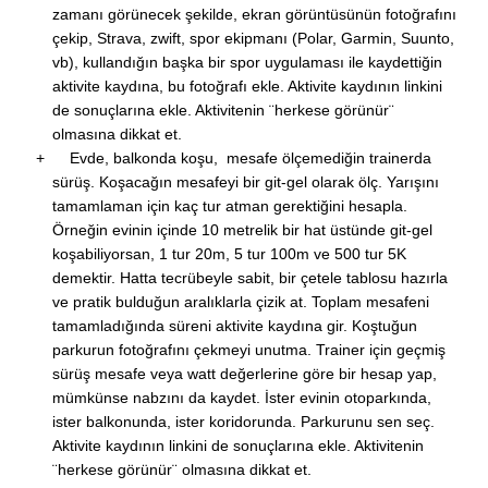
zamanı görünecek şekilde, ekran görüntüsünün fotoğrafını
çekip, Strava, zwift, spor ekipmanı (Polar, Garmin, Suunto,
vb), kullandığın başka bir spor uygulaması ile kaydettiğin
aktivite kaydına, bu fotoğrafı ekle. Aktivite kaydının linkini
de
sonuçlarına
ekle. Aktivitenin ¨herkese görünür¨
olmasına dikkat et.
Evde, balkonda koşu, mesafe ölçemediğin trainerda
sürüş. Koşacağın mesafeyi bir git-gel olarak ölç. Yarışını
tamamlaman için kaç tur atman gerektiğini hesapla.
Örneğin evinin içinde 10 metrelik bir hat üstünde git-gel
koşabiliyorsan, 1 tur 20m, 5 tur 100m ve 500 tur 5K
demektir. Hatta tecrübeyle sabit, bir çetele tablosu hazırla
ve pratik bulduğun aralıklarla çizik at. Toplam mesafeni
tamamladığında süreni aktivite kaydına gir. Koştuğun
parkurun fotoğrafını çekmeyi unutma. Trainer için geçmiş
sürüş mesafe veya watt değerlerine göre bir hesap yap,
mümkünse nabzını da kaydet. İster evinin otoparkında,
ister balkonunda, ister koridorunda. Parkurunu sen seç.
Aktivite kaydının linkini de
sonuçlarına
ekle. Aktivitenin
¨herkese görünür¨ olmasına dikkat et.