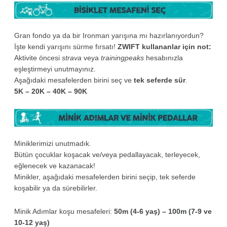
Gran fondo ya da bir Ironman yarışına mı hazırlanıyordun?
İşte kendi yarışını sürme fırsatı!
ZWIFT kullananlar için not:
Aktivite öncesi
strava
veya
trainingpeaks
hesabınızla
eşleştirmeyi unutmayınız.
Aşağıdaki mesafelerden birini seç ve
tek seferde sür
.
5K – 20K – 40K – 90K
Miniklerimizi unutmadık.
Bütün çocuklar koşacak ve/veya pedallayacak, terleyecek,
eğlenecek ve kazanacak!
Minikler, aşağıdaki mesafelerden birini seçip, tek seferde
koşabilir ya da sürebilirler.
Minik Adımlar koşu mesafeleri:
50m (4-6 yaş) – 100m (7-9 ve
10-12 yaş)