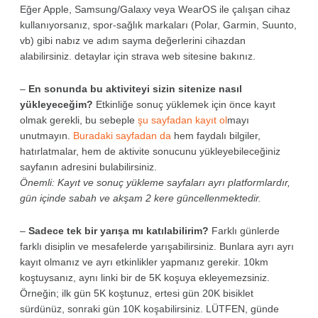
Eğer Apple, Samsung/Galaxy veya WearOS ile çalışan cihaz
kullanıyorsanız, spor-sağlık markaları (Polar, Garmin, Suunto,
vb) gibi nabız ve adım sayma değerlerini cihazdan
alabilirsiniz. detaylar için strava web sitesine bakınız.
–
En sonunda bu aktiviteyi sizin sitenize nasıl
yükleyeceğim?
Etkinliğe sonuç yüklemek için önce kayıt
olmak gerekli, bu sebeple
şu sayfadan kayıt ol
mayı
unutmayın.
Buradaki sayfadan da
hem faydalı bilgiler,
hatırlatmalar, hem de aktivite sonucunu yükleyebileceğiniz
sayfanın adresini bulabilirsiniz.
Önemli: Kayıt ve sonuç yükleme sayfaları ayrı platformlardır,
gün içinde sabah ve akşam 2 kere güncellenmektedir.
–
Sadece tek bir yarışa mı katılabilirim?
Farklı günlerde
farklı disiplin ve mesafelerde yarışabilirsiniz. Bunlara ayrı ayrı
kayıt olmanız ve ayrı etkinlikler yapmanız gerekir. 10km
koştuysanız, aynı linki bir de 5K koşuya ekleyemezsiniz.
Örneğin; ilk gün 5K koştunuz, ertesi gün 20K bisiklet
sürdünüz, sonraki gün 10K koşabilirsiniz. LÜTFEN, günde