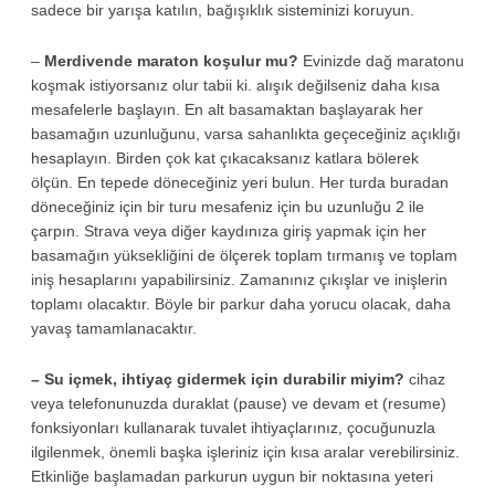
sadece bir yarışa katılın, bağışıklık sisteminizi koruyun.
–
Merdivende maraton koşulur mu?
Evinizde dağ maratonu
koşmak istiyorsanız olur tabii ki. alışık değilseniz daha kısa
mesafelerle başlayın. En alt basamaktan başlayarak her
basamağın uzunluğunu, varsa sahanlıkta geçeceğiniz açıklığı
hesaplayın. Birden çok kat çıkacaksanız katlara bölerek
ölçün. En tepede döneceğiniz yeri bulun. Her turda buradan
döneceğiniz için bir turu mesafeniz için bu uzunluğu 2 ile
çarpın. Strava veya diğer kaydınıza giriş yapmak için her
basamağın yüksekliğini de ölçerek toplam tırmanış ve toplam
iniş hesaplarını yapabilirsiniz. Zamanınız çıkışlar ve inişlerin
toplamı olacaktır. Böyle bir parkur daha yorucu olacak, daha
yavaş tamamlanacaktır.
– Su içmek, ihtiyaç gidermek için durabilir miyim?
cihaz
veya telefonunuzda duraklat (pause) ve devam et (resume)
fonksiyonları kullanarak tuvalet ihtiyaçlarınız, çocuğunuzla
ilgilenmek, önemli başka işleriniz için kısa aralar verebilirsiniz.
Etkinliğe başlamadan parkurun uygun bir noktasına yeteri