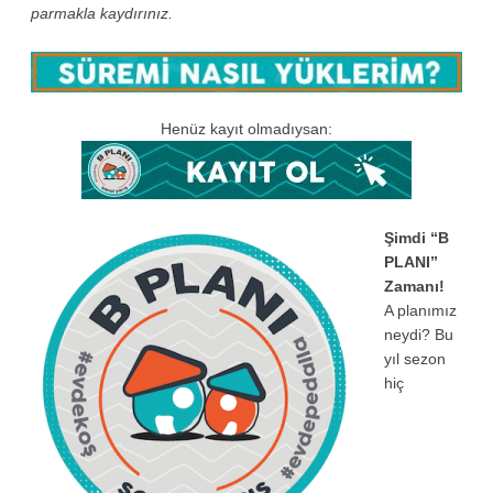
parmakla kaydırınız.
Henüz kayıt olmadıysan:
Şimdi “B
PLANI”
Zamanı!
A planımız
neydi? Bu
yıl sezon
hiç