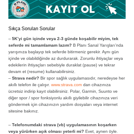
Sıkça Sorulan Sorular
–
5K’yi gün içinde veya 2-3 günde koşabilir miyim, tek
seferde mi tamamlamam lazım?
B Planı Sanal Yarışları’nda
yarışınıza başlayıp tek seferde bitirmeniz gerekir. Aynı gün
içinde ve olabildiğinde az durdurarak. Zorunlu ihtiyaçlar veya
edekilerin ihtiyaçları sebebiyle duraklat (pause) ve tekrar
devam et (resume) kullanabilirsiniz.
–
Strava nedir?
Bir spor sağlık uygulamasıdır, neredeyse her
akıllı telefon ile çalışır.
www.strava.com
dan cihazınıza
ücretsiz indirip kayıt olabilirsiniz. Polar, Garmin, Suunto ve
diğer spor / spor fonksiyonlu akıllı giyilebilir cihazınıza veri
göndermek için cihazınızın yardım dosyaları veya internet
sitesine bakınız.
–
Telefonumdaki strava (vb) uygulamasının koşarken
veya yürürken açık olması yeterli mi?
Evet, aynen öyle.