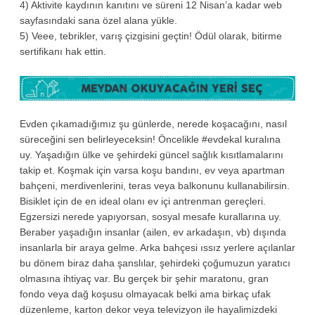
4) Aktivite kaydının kanıtını ve süreni 12 Nisan’a kadar web
sayfasındaki sana özel alana yükle.
5) Veee, tebrikler, varış çizgisini geçtin! Ödül olarak, bitirme
sertifikanı hak ettin.
Evden çıkamadığımız şu günlerde, nerede koşacağını, nasıl
süreceğini sen belirleyeceksin! Öncelikle #evdekal kuralına
uy. Yaşadığın ülke ve şehirdeki güncel sağlık kısıtlamalarını
takip et. Koşmak için varsa koşu bandını, ev veya apartman
bahçeni, merdivenlerini, teras veya balkonunu kullanabilirsin.
Bisiklet için de en ideal olanı ev içi antrenman gereçleri.
Egzersizi nerede yapıyorsan, sosyal mesafe kurallarına uy.
Beraber yaşadığın insanlar (ailen, ev arkadaşın, vb) dışında
insanlarla bir araya gelme. Arka bahçesi ıssız yerlere açılanlar
bu dönem biraz daha şanslılar, şehirdeki çoğumuzun yaratıcı
olmasına ihtiyaç var. Bu gerçek bir şehir maratonu, gran
fondo veya dağ koşusu olmayacak belki ama birkaç ufak
düzenleme, karton dekor veya televizyon ile hayalimizdeki