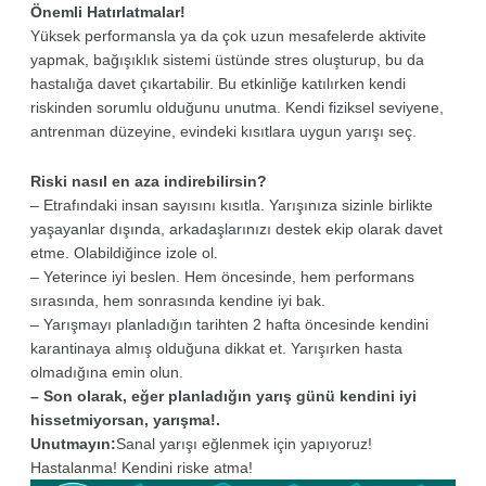
Önemli Hatırlatmalar!
Yüksek performansla ya da çok uzun mesafelerde aktivite
yapmak, bağışıklık sistemi üstünde stres oluşturup, bu da
hastalığa davet çıkartabilir. Bu etkinliğe katılırken kendi
riskinden sorumlu olduğunu unutma. Kendi fiziksel seviyene,
antrenman düzeyine, evindeki kısıtlara uygun yarışı seç.
Riski nasıl en aza indirebilirsin?
– Etrafındaki insan sayısını kısıtla. Yarışınıza sizinle birlikte
yaşayanlar dışında, arkadaşlarınızı destek ekip olarak davet
etme. Olabildiğince izole ol.
– Yeterince iyi beslen. Hem öncesinde, hem performans
sırasında, hem sonrasında kendine iyi bak.
– Yarışmayı planladığın tarihten 2 hafta öncesinde kendini
karantinaya almış olduğuna dikkat et. Yarışırken hasta
olmadığına emin olun.
– Son olarak, eğer planladığın yarış günü kendini iyi
hissetmiyorsan, yarışma!.
Unutmayın:
Sanal yarışı eğlenmek için yapıyoruz!
Hastalanma! Kendini riske atma!