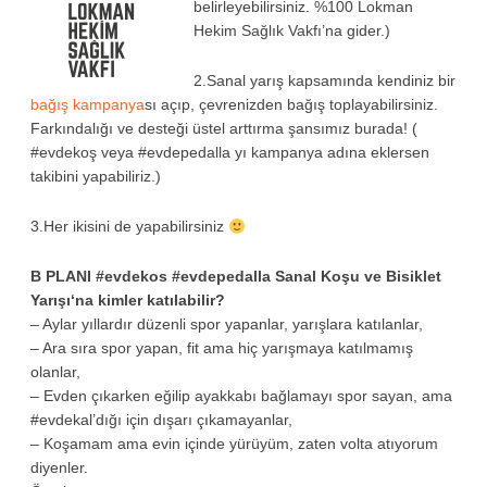
belirleyebilirsiniz. %100 Lokman
Hekim Sağlık Vakfı’na gider.)
2.Sanal yarış kapsamında kendiniz bir
bağış kampanya
sı açıp, çevrenizden bağış toplayabilirsiniz.
Farkındalığı ve desteği üstel arttırma şansımız burada! (
#evdekoş veya #evdepedalla yı kampanya adına eklersen
takibini yapabiliriz.)
3.Her ikisini de yapabilirsiniz
B PLANI #evdekos #evdepedalla Sanal Koşu ve Bisiklet
Yarışı
‘na kimler katılabilir
?
– Aylar yıllardır düzenli spor yapanlar, yarışlara katılanlar,
– Ara sıra spor yapan, fit ama hiç yarışmaya katılmamış
olanlar,
– Evden çıkarken eğilip ayakkabı bağlamayı spor sayan, ama
#evdekal’dığı için dışarı çıkamayanlar,
– Koşamam ama evin içinde yürüyüm, zaten volta atıyorum
diyenler.