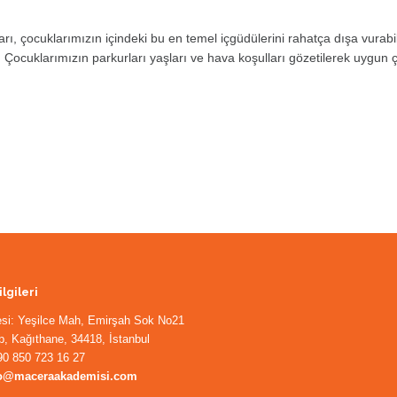
çocuklarımızın içindeki bu en temel içgüdülerini rahatça dışa vurabile
! Çocuklarımızın parkurları yaşları ve hava koşulları gözetilerek uygun 
ilgileri
esi: Yeşilce Mah, Emirşah Sok No21
, Kağıthane, 34418, İstanbul
90 850 723 16 27
fo@maceraakademisi.com