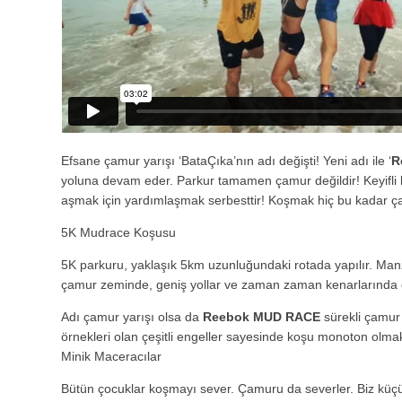
Efsane çamur yarışı ‘BataÇıka’nın adı değişti! Yeni adı ile ‘
R
yoluna devam eder. Parkur tamamen çamur değildir! Keyifli ko
aşmak için yardımlaşmak serbesttir! Koşmak hiç bu kadar ça
5K Mudrace Koşusu
5K parkuru, yaklaşık 5km uzunluğundaki rotada yapılır. Manz
çamur zeminde, geniş yollar ve zaman zaman kenarlarında çalı
Adı çamur yarışı olsa da
Reebok
MUD RACE
sürekli çamur 
örnekleri olan çeşitli engeller sayesinde koşu monoton olmak
Minik Maceracılar
Bütün çocuklar koşmayı sever. Çamuru da severler. Biz küçü