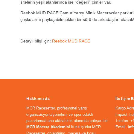
sitelerin yeşil alanlarında ise “değerli” çimler var.
Reebok MUD RACE Çamur Yarışı Minik Maceracılar parkurları, 
çoşkularını paylaşabilecekleri bir sürü de arkadaşları olacak
Detaylı bilgi için:
Reebok MUD RACE
Hakkımızda
İletişim B
MCR Racesetter, profesyonel yarış
Kargo Adr
organizasyonu/yönetimi ve spor odaklı
Impact Hub
pazarlama/saha aktiviteleri alanında çalışan bir
Telefon: +
MCR Macera Akademisi
kuruluşudur.MCR
Email:
in
Racesetter, oryantiring, macera ve koşu