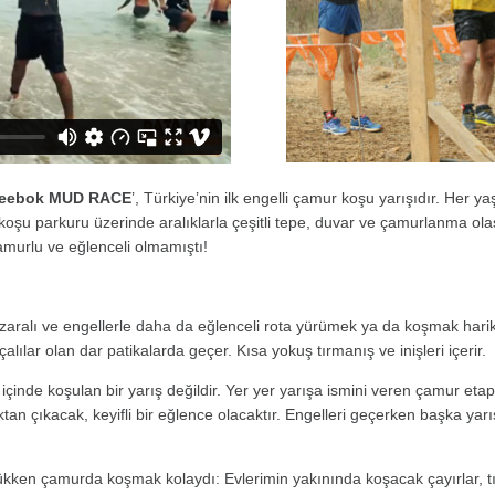
eebok
MUD RACE
’, Türkiye’nin ilk engelli çamur koşu yarışıdır. Her 
şu parkuru üzerinde aralıklarla çeşitli tepe, duvar ve çamurlanma olası
murlu ve eğlenceli olmamıştı!
aralı ve engellerle daha da eğlenceli rota yürümek ya da koşmak harika
lar olan dar patikalarda geçer. Kısa yokuş tırmanış ve inişleri içerir.
içinde koşulan bir yarış değildir. Yer yer yarışa ismini veren çamur etap
tan çıkacak, keyifli bir eğlence olacaktır. Engelleri geçerken başka yar
kken çamurda koşmak kolaydı: Evlerimin yakınında koşacak çayırlar, tı