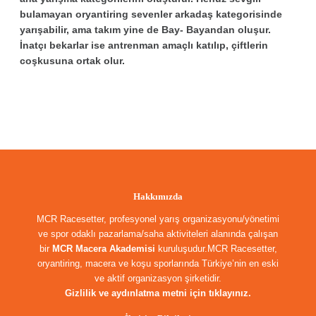
bulamayan oryantiring sevenler arkadaş kategorisinde
yarışabilir, ama takım yine de Bay- Bayandan oluşur.
İnatçı bekarlar ise antrenman amaçlı katılıp, çiftlerin
coşkusuna ortak olur.
Hakkımızda
MCR Racesetter, profesyonel yarış organizasyonu/yönetimi
ve spor odaklı pazarlama/saha aktiviteleri alanında çalışan
bir
MCR Macera Akademisi
kuruluşudur.MCR Racesetter,
oryantiring, macera ve koşu sporlarında Türkiye’nin en eski
ve aktif organizasyon şirketidir.
Gizlilik ve aydınlatma metni için tıklayınız.