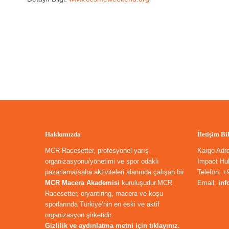
Hakkımızda
İletişim Bi
MCR Racesetter, profesyonel yarış
Kargo Adr
organizasyonu/yönetimi ve spor odaklı
Impact Hub
pazarlama/saha aktiviteleri alanında çalışan bir
Telefon: +
MCR Macera Akademisi
kuruluşudur.MCR
Email:
in
Racesetter, oryantiring, macera ve koşu
sporlarında Türkiye’nin en eski ve aktif
organizasyon şirketidir.
Gizlilik ve aydınlatma metni için tıklayınız.