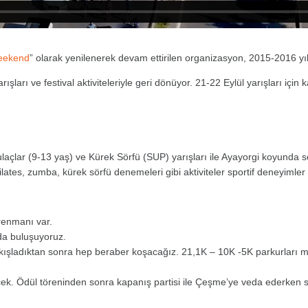
eekend
” olarak yenilenerek devam ettirilen organizasyon, 2015-2016 yı
arı ve festival aktiviteleriyle geri dönüyor. 21-22 Eylül yarışları için ka
açlar (9-13 yaş) ve Kürek Sörfü (SUP) yarışları ile Ayayorgi koyunda s
Pilates, zumba, kürek sörfü denemeleri gibi aktiviteler sportif deneyimler
trenmanı var.
da buluşuyoruz.
alkışladıktan sonra hep beraber koşacağız. 21,1K – 10K -5K parkurları
ecek. Ödül töreninden sonra kapanış partisi ile Çeşme’ye veda ederken 