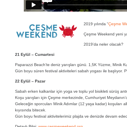
2019 yılında “
Çeşme W
Çeşme Weekend yeni yarışl
2019’da neler olacak?
21 Eylül – Cumartesi
Paparazzi Beach’te deniz yarışları günü. 1,5K Yüzme, Minik Kul
Gün boyu süren festival aktiviteleri sabah yogası ile başlıyor. 
22 Eylül – Pazar
Sabah erken kalkanlar için yoga ve toplu yol bisikleti sürüş an
Koşu yarışları için Çeşme merkezinde, Cumhuriyet Meydanın’
Geleceğin sporcuları Minik Adımlar (12 yaşa kadar) koşuları 
kıyısında bitecek.
Gün boyu festival aktivitelerimiz plajda ve denizde devam ed
Detaylı Bilgi:
www.cesmeweekend.org