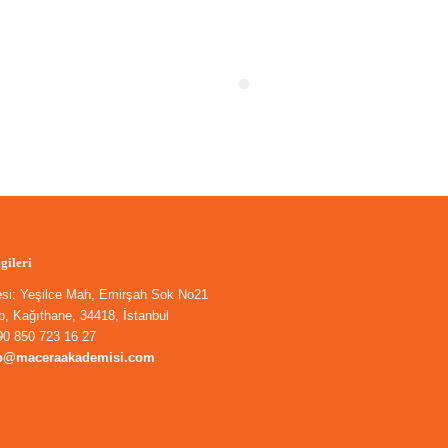
lgileri
esi: Yeşilce Mah, Emirşah Sok No21
, Kağıthane, 34418, İstanbul
90 850 723 16 27
fo@maceraakademisi.com