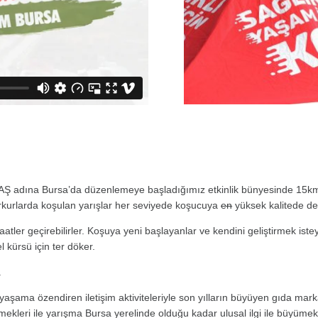
 AŞ adına Bursa’da düzenlemeye başladığımız etkinlik bünyesinde 15km,
rkurlarda koşulan yarışlar her seviyede koşucuya
en
yüksek kalitede d
saatler geçirebilirler. Koşuya yeni başlayanlar ve kendini geliştirmek iste
 kürsü için ter döker.
.
li yaşama özendiren iletişim aktiviteleriyle son yılların büyüyen gıda m
ekleri ile yarışma Bursa yerelinde olduğu kadar ulusal ilgi ile büyümek